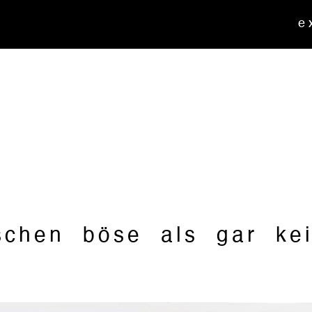
e 
sschen böse als gar ke