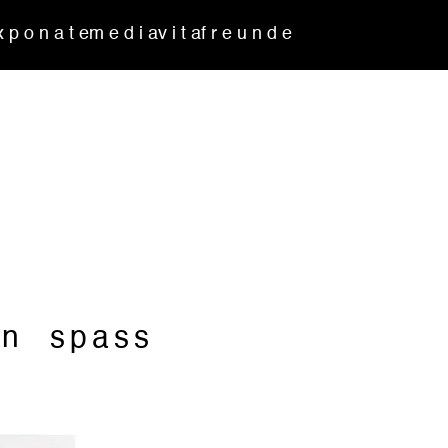
x p o n a t e
m e d i a
v i t a
f r e u n d e
in spass